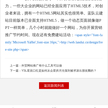
力，一些大企业的网站已经全面应用了
HTML5
技术，对创
业者来说，拥有一个
HTML5
网站其实也很简单。蓝队云建
站目前版本已全面支持
HTML5
，做一个动态页面就像做
P
PT
一样简单，几个小时就能做好一个网站，为你开展营销
推广节约时间。现在还有免费建站活动：
<span style="font-fa
mily:'Microsoft YaHei';font-size:16px;">http://web.landui.cn/design/fre
e-site.php</span>
上一篇：
外贸网站推广有什么工具可以做
下一篇：
YSL星辰口红是如何从众星拱月沦落到被求滚出朋友圈的？
返回新闻列表