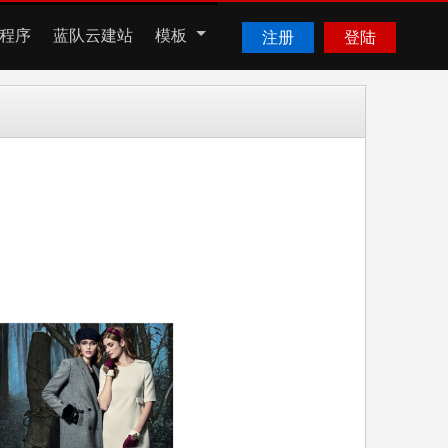
程序
蓝队云建站
模板
注册
登陆